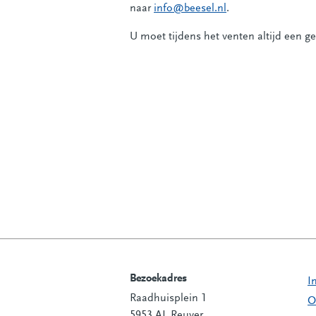
naar
info@beesel.nl
.
U moet tijdens het venten altijd een ge
Bezoekadres
I
Raadhuisplein 1
Contactinformatie
O
5953 AL Reuver