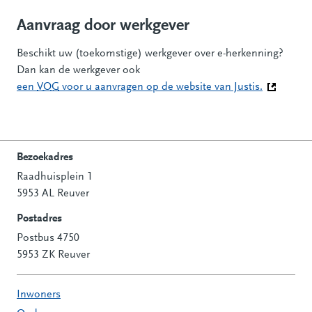
Aanvraag door werkgever
Beschikt uw (toekomstige) werkgever over e-herkenning?
Dan kan de werkgever ook
een
VOG
voor u aanvragen op de website van Justis.
(Deze link
Bezoekadres
Raadhuisplein 1
Contactinformatie
5953 AL Reuver
Postadres
Postbus 4750
5953 ZK Reuver
Inwoners