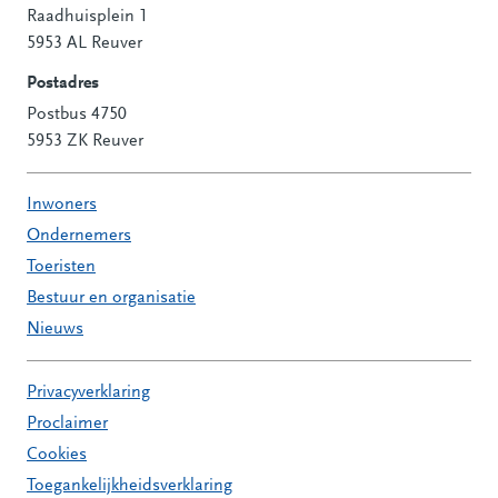
Raadhuisplein 1
Contactinformatie
5953 AL Reuver
Postadres
Postbus 4750
5953 ZK Reuver
Inwoners
Ondernemers
Toeristen
Bestuur en organisatie
Nieuws
Privacyverklaring
Proclaimer
Cookies
Toegankelijkheidsverklaring