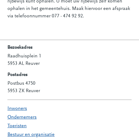
rijbewijs kunt ophalen. U moet uw rijbewijs zelf komen
ophalen in het gemeentehuis. Maak hiervoor een afspraak
via telefoonnummer 077 - 474 92 92.
Bezoekadres
Raadhuisplein 1
Contactinformatie
5953 AL Reuver
Postadres
Postbus 4750
5953 ZK Reuver
Inwoners
Ondernemers
Toeristen
Bestuur en organisatie