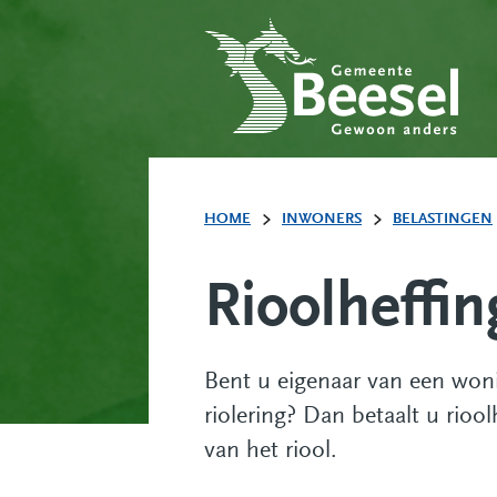
HOME
INWONERS
BELASTINGEN
Rioolheffin
Bent u eigenaar van een won
riolering? Dan betaalt u rio
van het riool.