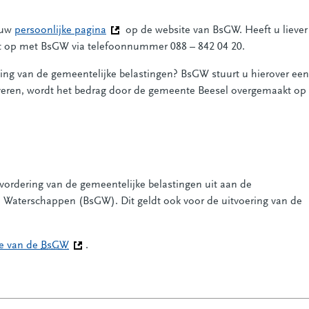
a uw
persoonlijke pagina
(Deze link gaat naar een andere website)
op de website van BsGW. Heeft u liever
t op met BsGW via telefoonnummer 088 – 842 04 20.
ing van de gemeentelijke belastingen? BsGW stuurt u hierover een
leveren, wordt het bedrag door de gemeente Beesel overgemaakt op
vordering van de gemeentelijke belastingen uit aan de
aterschappen (BsGW). Dit geldt ook voor de uitvoering van de
te van de
BsGW
(Deze link gaat naar een andere website)
.