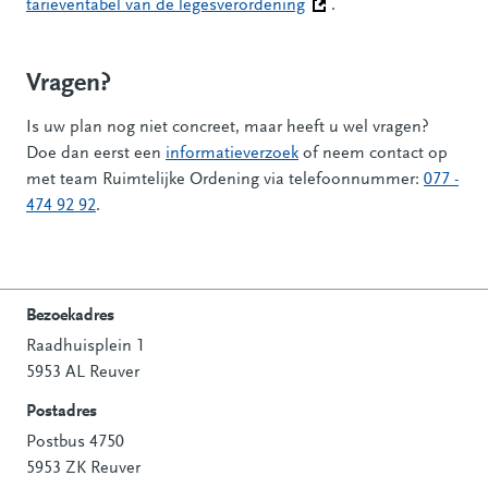
tarieventabel van de legesverordening
(Deze link gaat naar een
.
Vragen?
Is uw plan nog niet concreet, maar heeft u wel vragen?
Doe dan eerst een
informatieverzoek
of neem contact op
met team Ruimtelijke Ordening via telefoonnummer:
077 -
474 92 92
.
Bezoekadres
Raadhuisplein 1
Contactinformatie
5953 AL Reuver
Postadres
Postbus 4750
5953 ZK Reuver