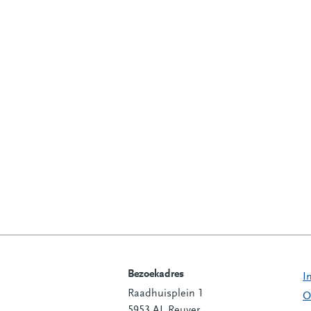
Bezoekadres
I
Raadhuisplein 1
Contactinformatie
O
5953 AL Reuver