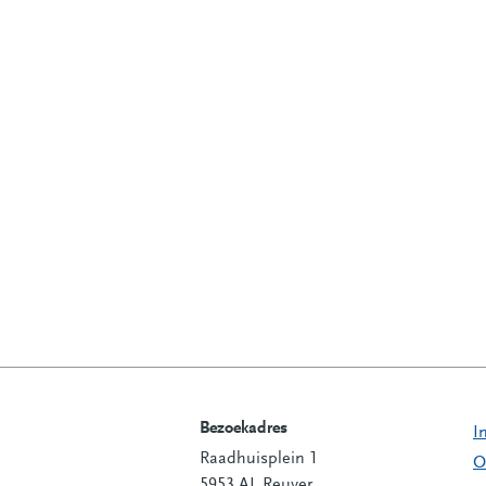
Bezoekadres
I
Raadhuisplein 1
Contactinformatie
O
5953 AL Reuver