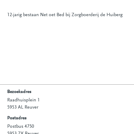
12-jarig bestaan Net oet Bed bij Zorgboerderij de Huiberg
Bezoekadres
Raadhuisplein 1
Contactinformatie
5953 AL Reuver
Postadres
Postbus 4750
5953 ZK Reuver