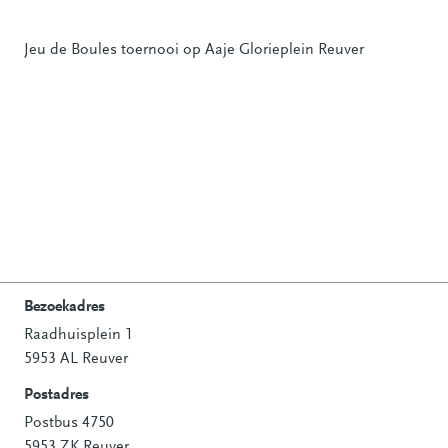
Jeu de Boules toernooi op Aaje Glorieplein Reuver
Bezoekadres
Raadhuisplein 1
Contactinformatie
5953 AL Reuver
Postadres
Postbus 4750
5953 ZK Reuver