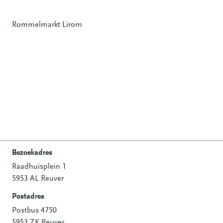
Rommelmarkt Lirom
Bezoekadres
Raadhuisplein 1
Contactinformatie
5953 AL Reuver
Postadres
Postbus 4750
5953 ZK Reuver