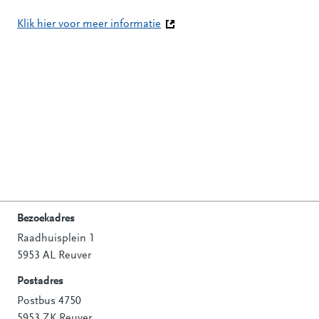
Klik hier voor meer informatie
(Deze link gaat naar een andere 
Bezoekadres
Raadhuisplein 1
Contactinformatie
5953 AL Reuver
Postadres
Postbus 4750
5953 ZK Reuver