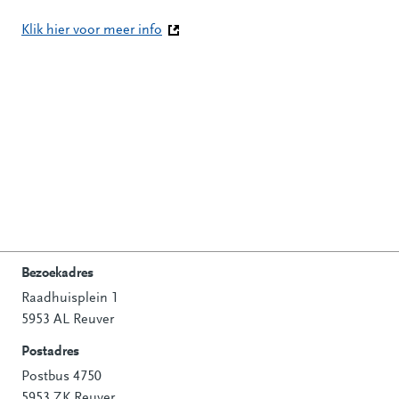
Klik hier voor meer info
(Deze link gaat naar een andere websit
Bezoekadres
Raadhuisplein 1
Contactinformatie
5953 AL Reuver
Postadres
Postbus 4750
5953 ZK Reuver