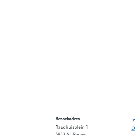
Bezoekadres
I
Raadhuisplein 1
Contactinformatie
O
5953 AL Reuver