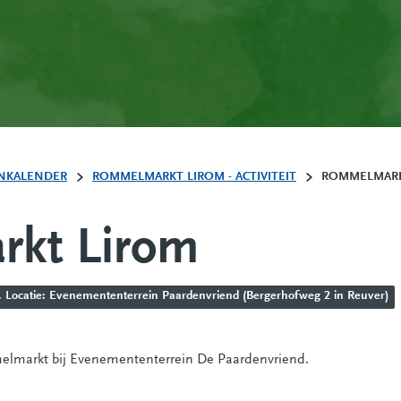
NKALENDER
ROMMELMARKT LIROM - ACTIVITEIT
ROMMELMARK
kt Lirom
. Locatie: Evenemententerrein Paardenvriend (Bergerhofweg 2 in Reuver)
elmarkt bij Evenemententerrein De Paardenvriend.