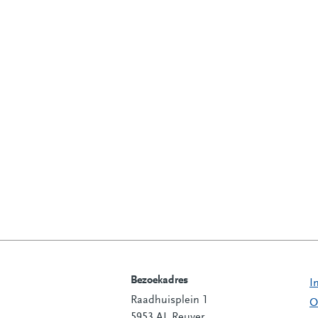
Bezoekadres
I
Raadhuisplein 1
Contactinformatie
O
5953 AL Reuver