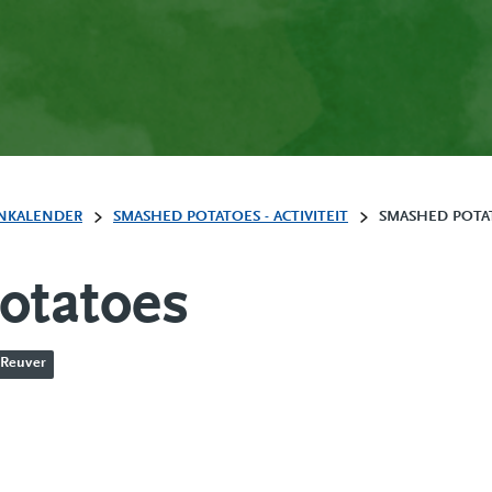
NKALENDER
SMASHED POTATOES - ACTIVITEIT
SMASHED POTA
otatoes
 Reuver