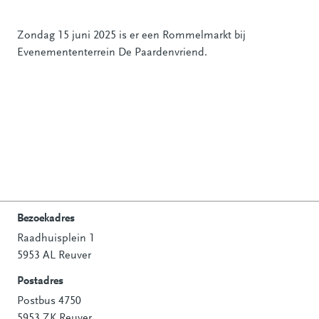
Zondag 15 juni 2025 is er een Rommelmarkt bij
Evenemententerrein De Paardenvriend.
Bezoekadres
Raadhuisplein 1
Contactinformatie
5953 AL Reuver
Postadres
Postbus 4750
5953 ZK Reuver