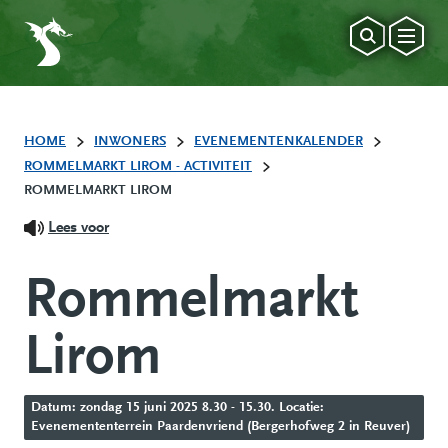
HOME
INWONERS
EVENEMENTENKALENDER
ROMMELMARKT LIROM - ACTIVITEIT
ROMMELMARKT LIROM
Lees voor
Rommelmarkt
Lirom
Datum: zondag 15 juni 2025 8.30 - 15.30. Locatie:
Evenemententerrein Paardenvriend (Bergerhofweg 2 in Reuver)