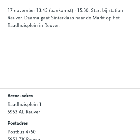
17 november 13:45 (aankomst) - 15:30. Start bij station
Reuver. Daarna gaat Sinterklaas naar de Markt op het
Raadhuisplein in Reuver.
Bezoekadres
Raadhuisplein 1
Contactinformatie
5953 AL Reuver
Postadres
Postbus 4750
5953 ZK Reuver