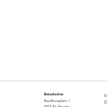
Bezoekadres
I
Raadhuisplein 1
Contactinformatie
O
5953 AL Reuver