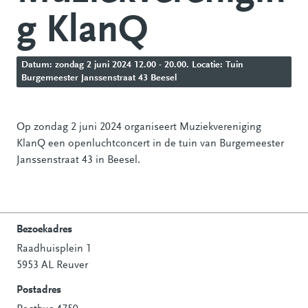
g KlanQ
Datum: zondag 2 juni 2024 12.00 - 20.00. Locatie: Tuin
Burgemeester Janssenstraat 43 Beesel
Op zondag 2 juni 2024 organiseert Muziekvereniging
KlanQ een openluchtconcert in de tuin van Burgemeester
Janssenstraat 43 in Beesel.
Bezoekadres
Raadhuisplein 1
Contactinformatie
5953 AL Reuver
Postadres