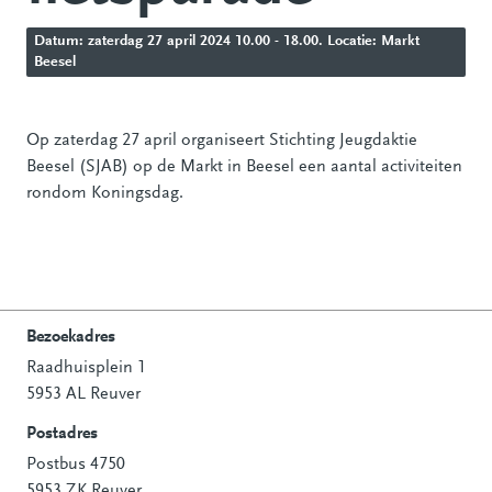
Datum: zaterdag 27 april 2024 10.00 - 18.00. Locatie: Markt
Beesel
Op zaterdag 27 april organiseert Stichting Jeugdaktie
Beesel (SJAB) op de Markt in Beesel een aantal activiteiten
rondom Koningsdag.
Bezoekadres
Raadhuisplein 1
Contactinformatie
5953 AL Reuver
Postadres
Postbus 4750
5953 ZK Reuver