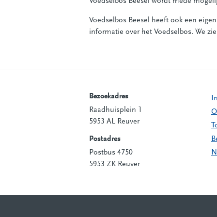
Voedselbos Beesel wordt mede mogelij
Voedselbos Beesel heeft ook een eigen
informatie over het Voedselbos. We zie
Bezoekadres
I
Raadhuisplein 1
Contactinformatie
O
5953 AL Reuver
T
Postadres
B
Postbus 4750
N
5953 ZK Reuver