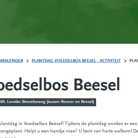
NKALENDER
PLANTDAG VOEDSELBOS BEESEL - ACTIVITEIT
PLA
oedselbos Beesel
.00. Locatie: Beeselseweg (tussen Reuver en Beesel)
 plantdag in Voedselbos Beesel! Tijdens de plantdag worden er een
 aangeplant. Helpt u een handje mee? U bent van harte welkom! D