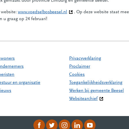
k gemaakt door provincie Limburg en gemeente Beesel.
 website:
www.voedselbosbeesel.nl
(Deze link gaat naar een andere
. Op deze website staat mee
n u graag op 24 februari!
nwoners
Privacyverklaring
ndernemers
Proclaimer
oeristen
Cookies
estuur en organisatie
Toegankelijkheidsverklaring
ieuws
Werken bij gemeente Beesel
Websitearchief