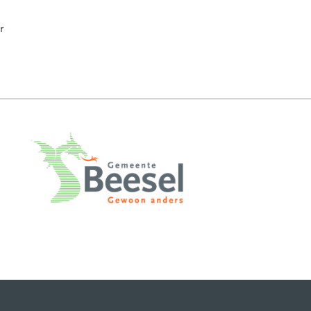
 website)
r