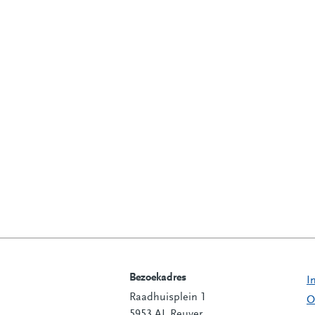
Bezoekadres
I
Raadhuisplein 1
Contactinformatie
O
5953 AL Reuver