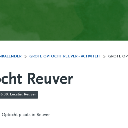
NKALENDER
GROTE OPTOCHT REUVER - ACTIVITEIT
GROTE OP
cht Reuver
6.30. Locatie: Reuver
 Optocht plaats in Reuver.