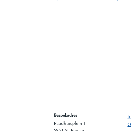
Bezoekadres
I
Raadhuisplein 1
Contactinformatie
O
5953 AL Reuver