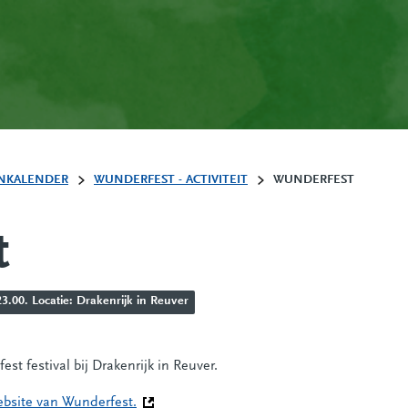
NKALENDER
WUNDERFEST - ACTIVITEIT
WUNDERFEST
t
.00. Locatie: Drakenrijk in Reuver
t festival bij Drakenrijk in Reuver.
ebsite van Wunderfest.
(Deze link gaat naar een andere website)