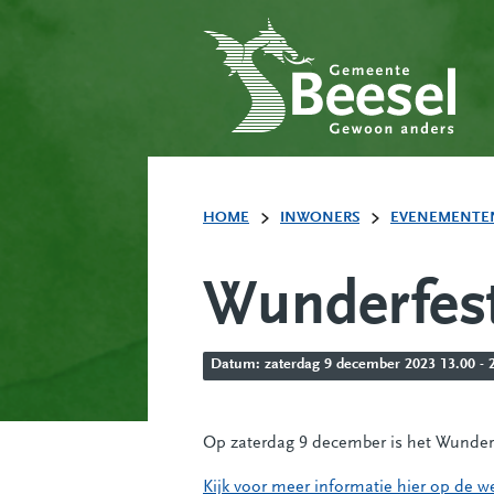
HOME
INWONERS
EVENEMENTE
Wunderfes
Datum: zaterdag 9 december 2023 13.00 - 23
Op zaterdag 9 december is het Wunderfes
Kijk voor meer informatie hier op de w