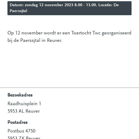
Datum: zondag 12 november 2023 8.00 - 13.00. Locatie: De
Paerssjtal
Op 12 november wordt er een Toertocht Twc georganiseerd
bij de Paerssjtal in Reuver.
Bezoekadres
Raadhuisplein 1
Contactinformatie
5953 AL Reuver
Postadres
Postbus 4750
5953 ZK Reuver