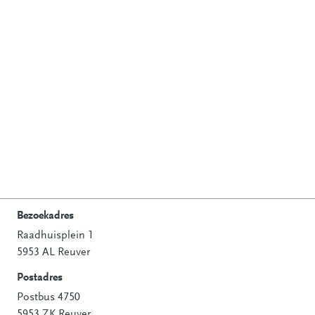
Bezoekadres
Raadhuisplein 1
Contactinformatie
5953 AL Reuver
Postadres
Postbus 4750
5953 ZK Reuver