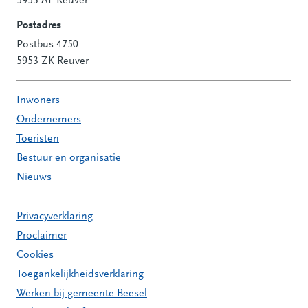
Contactinformatie
5953 AL Reuver
Postadres
Postbus 4750
5953 ZK Reuver
Inwoners
Ondernemers
Toeristen
Bestuur en organisatie
Nieuws
Privacyverklaring
Proclaimer
Cookies
Toegankelijkheidsverklaring
Werken bij gemeente Beesel