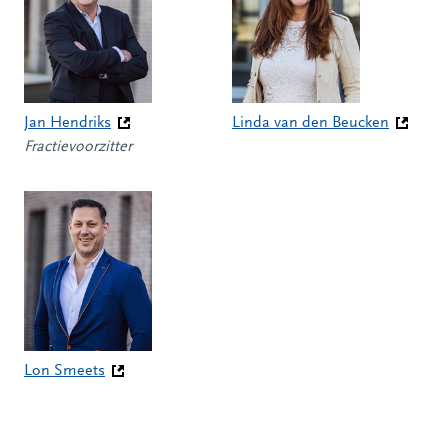
Jan Hendriks
Linda van den Beucken
(Deze link gaat naar een andere website)
Fractievoorzitter
(Deze link gaat naar een andere
Lon Smeets
(Deze link gaat naar een andere website)