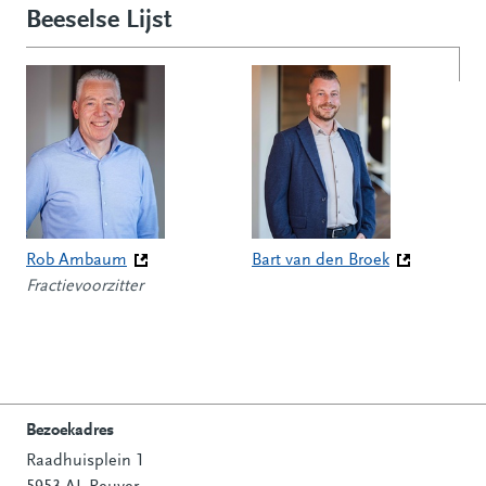
Beeselse Lijst
Rob Ambaum
Bart van den Broek
(Deze link gaat naar een andere website)
Fractievoorzitter
(Deze link gaat naar een andere
Bezoekadres
Raadhuisplein 1