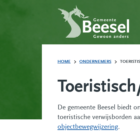
HOME
ONDERNEMERS
TOERISTI
Toeristisch
De gemeente Beesel biedt ond
toeristische verwijsborden 
objectbewegwijzering
.