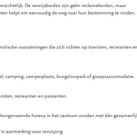
verzichtelijk. De verwijsborden zijn géén reclameborden, maar
eanten helpt om eenvoudig de weg naar hun bestemming te vinden.
istische voorzieningen die zich richten op toeristen, recreanten e
tel, camping, camperplaats, bungalowpark of groepsaccomodatie.
eristen, recreanten en passanten.
’s. Voorgenoemde horeca in het centrum worden met één gezamenlij
t in aanmerking voor verwijzing