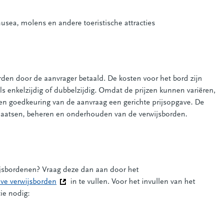
ea, molens en andere toeristische attracties
en door de aanvrager betaald. De kosten voor het bord zijn
als enkelzijdig of dubbelzijdig. Omdat de prijzen kunnen variëren,
en goedkeuring van de aanvraag een gerichte prijsopgave. De
laatsen, beheren en onderhouden van de verwijsborden.
wijsbordenen? Vraag deze dan aan door het
eve verwijsborden
(Deze link gaat naar een andere website)
in te vullen. Voor het invullen van het
ie nodig: