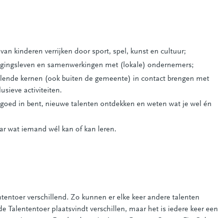
an kinderen verrijken door sport, spel, kunst en cultuur;
nigingsleven en samenwerkingen met (lokale) ondernemers;
illende kernen (ook buiten de gemeente) in contact brengen met
usieve activiteiten.
j goed in bent, nieuwe talenten ontdekken en weten wat je wel én
ar wat iemand wél kan of kan leren.
ntentoer verschillend. Zo kunnen er elke keer andere talenten
e Talententoer plaatsvindt verschillen, maar het is iedere keer een