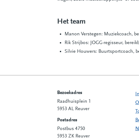
Het team
Manon Verstegen: Muziekcoach, ber
Rik Strijbos: JOGG-regisseur, bereik
Silvie Houwers: Buurtsportcoach, be
Bezoekadres
I
Raadhuisplein 1
Contactinformatie
O
5953 AL Reuver
T
Postadres
B
Postbus 4750
N
5953 ZK Reuver