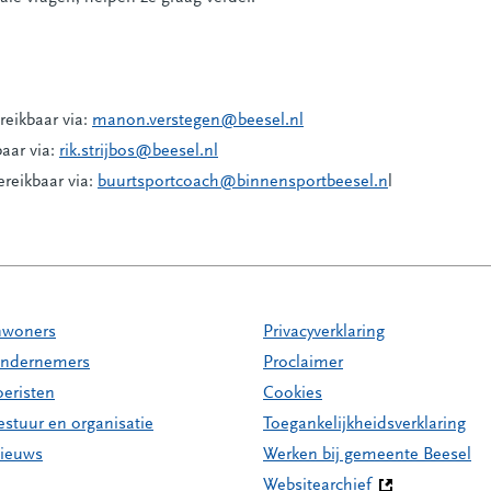
eikbaar via:
manon.verstegen@beesel.nl
baar via:
rik.strijbos@beesel.nl
reikbaar via:
buurtsportcoach@binnensportbeesel.n
l
nwoners
Privacyverklaring
ndernemers
Proclaimer
oeristen
Cookies
estuur en organisatie
Toegankelijkheidsverklaring
ieuws
Werken bij gemeente Beesel
Websitearchief