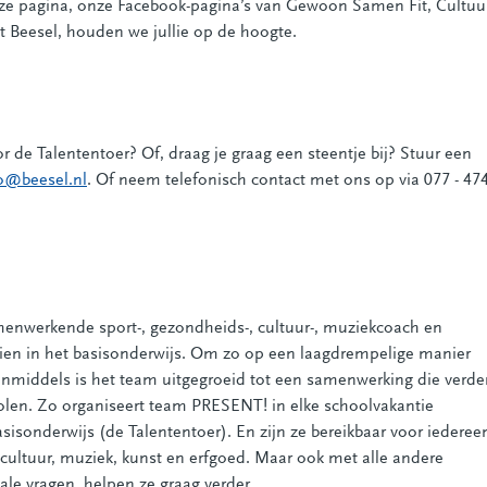
eze pagina, onze Facebook-pagina’s van Gewoon Samen Fit, Cultuu
t Beesel, houden we jullie op de hoogte.
r de Talententoer? Of, draag je graag een steentje bij? Stuur een
o@beesel.nl
. Of neem telefonisch contact met ons op via 077 - 47
amenwerkende sport-, gezondheids-, cultuur-, muziekcoach en
zien in het basisonderwijs. Om zo op een laagdrempelige manier
 Inmiddels is het team uitgegroeid tot een samenwerking die verde
len. Zo organiseert team PRESENT! in elke schoolvakantie
basisonderwijs (de Talententoer). En zijn ze bereikbaar voor iederee
cultuur, muziek, kunst en erfgoed. Maar ook met alle andere
ale vragen, helpen ze graag verder.