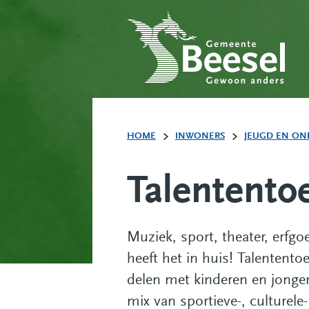
HOME
INWONERS
JEUGD EN ON
Talentento
Muziek, sport, theater, erfg
heeft het in huis! Talentento
delen met kinderen en jonger
mix van sportieve-, culturele-